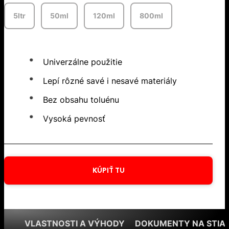
5ltr
50ml
120ml
800ml
Univerzálne použitie
Lepí rôzné savé i nesavé materiály
Bez obsahu toluénu
Vysoká pevnosť
KÚPIŤ TU
VLASTNOSTI A VÝHODY
DOKUMENTY NA STIA