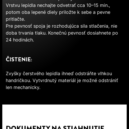
Vrstvu lepidla nechajte odvetrať cca 10–15 min.,
potom oba lepené diely priložte k sebe a pevne
pritlačte.
Pre pevnosť spoja je rozhodujúca sila stlačenia, nie
doba trvania tlaku. Konečnú pevnosť dosiahnete po
24 hodinách.
ČISTENIE:
Zvyšky čerstvého lepidla ihneď odstráňte vlhkou
handričkou. Vytvrdnutý materiál je možné odstrániť
len mechanicky.
DOKUMENTY NA STIAHNUTIE