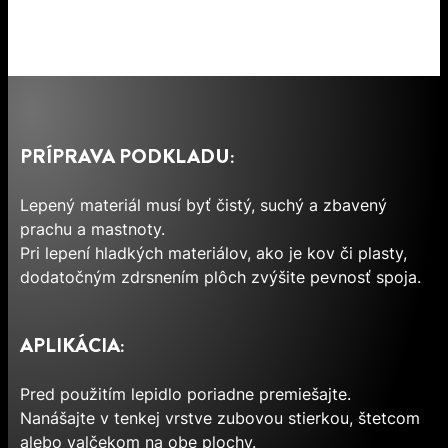
PRÍPRAVA PODKLADU:
Lepený materiál musí byť čistý, suchý a zbavený
prachu a mastnoty.
Pri lepení hladkých materiálov, ako je kov či plasty,
dodatočným zdrsnením plôch zvýšite pevnosť spoja.
APLIKÁCIA:
Pred použitím lepidlo poriadne premiešajte.
Nanášajte v tenkej vrstve zubovou stierkou, štetcom
alebo valčekom na obe plochy.