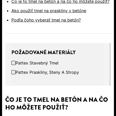
Čo je to tmel na betón a na čo ho môžete použiť?
Ako použiť tmel na praskliny v betóne
Podľa čoho vyberať tmel na betón?
POŽADOVANÉ MATERIÁLY
Pattex Stavebný Tmel
Pattex Praskliny, Steny A Stropy
ČO JE TO TMEL NA BETÓN A NA ČO
HO MÔŽETE POUŽIŤ?