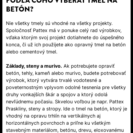
PODĽA ČOHO VYBERAŤ TMEL NA
BETÓN?
Nie všetky tmely sú vhodné na všetky projekty.
Spoločnosť Pattex má v ponuke celý rad výrobkov,
vďaka ktorým svoj projekt dotiahnete do úspešného
konca, či už ich použijete ako opravný tmel na betón
alebo cementový tmel.
Základy, steny a murivo.
Ak potrebujete opraviť
betón, tehly, kameň alebo murivo, budete potrebovať
výrobok, ktorý vytvára trvalé vodotesné a
poveternostným vplyvom odolné tesnenia pre všetky
druhy vonkajších škár a spojov a ktorý odolá
nevľúdnemu počasiu. Skvelou voľbou je napr. Pattex
Praskliny, steny a stropy. Ide o tmel na betón, ktorý je
vhodný na opravu trhlín na vertikálnych aj
horizontálnych povrchoch a priľne ku všetkým
stavebným materiálom, betónu, drevu, eloxovanému