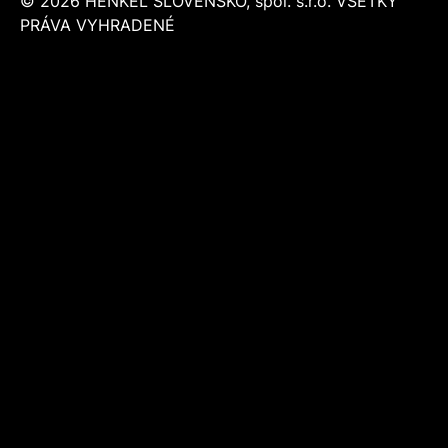
© 2026 HENKEL SLOVENSKO, spol. s.r.o. VŠETKY
PRÁVA VYHRADENÉ