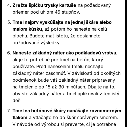
Zrežte špičku trysky kartuše
na požadovaný
priemer pod uhlom 45 stupňov.
Tmel najprv vyskúšajte na jednej škáre alebo
malom kúsku
, až potom ho naneste na celú
plochu. Budete mať istotu, že dosiahnete
požadované výsledky.
Naneste základný náter ako podkladovú vrstvu
,
ak je to potrebné pre tmel na betón, ktorý
používate. Pred nanesením tmelu nechajte
základný náter zaschnúť. V závislosti od okolitých
podmienok bude váš základný náter pripravený
na tmelenie po 15 až 30 minútach. Dbajte na to,
aby ste základný náter a tmel aplikovali v ten istý
deň.
Tmel na betónové škáry nanášajte rovnomerným
tlakom
a vtláčajte ho do škár správnym smerom.
V návode od výrobcu si preverte, či je potrebné