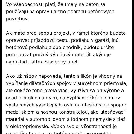
Vo všeobecnosti platí, že tmely na betón sa
používajú na opravu alebo ochranu betónových
povrchov.
Ak máte pred sebou projekt, v rámci ktorého budete
opravovať príjazdovú cestu, podlahu v garáži, inú
betónovú podlahu alebo chodník, budete určite
potrebovať pružný výplňový materiál, akým je
napríklad Pattex Stavebný tmel.
Ako už názov napovedá, tento silikón je vhodný na
vypĺňanie dilatačných spojov v stavebnom priemysle,
ale dokáže toho oveľa viac. Využíva sa pri výrobe a
osádzaní okien a dverí, na vypĺňanie škár a spojov
vystavených vysokej vlhkosti, na utesňovanie spojov
medzi sklom a nosnou konštrukciou, ako utesňovací
materiál v automobilovom a lodnom priemysle a tiež
v elektropriemysle. Vďaka svojej všestrannosti je
najlepším tmelom na betón pre rôzne projekty.