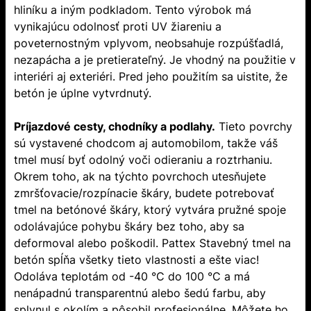
hliníku a iným podkladom. Tento výrobok má
vynikajúcu odolnosť proti UV žiareniu a
poveternostným vplyvom, neobsahuje rozpúšťadlá,
nezapácha a je pretierateľný. Je vhodný na použitie v
interiéri aj exteriéri. Pred jeho použitím sa uistite, že
betón je úplne vytvrdnutý.
Príjazdové cesty, chodníky a podlahy.
Tieto povrchy
sú vystavené chodcom aj automobilom, takže váš
tmel musí byť odolný voči odieraniu a roztrhaniu.
Okrem toho, ak na týchto povrchoch utesňujete
zmršťovacie/rozpínacie škáry, budete potrebovať
tmel na betónové škáry, ktorý vytvára pružné spoje
odolávajúce pohybu škáry bez toho, aby sa
deformoval alebo poškodil. Pattex Stavebný tmel na
betón spĺňa všetky tieto vlastnosti a ešte viac!
Odoláva teplotám od -40 °C do 100 °C a má
nenápadnú transparentnú alebo šedú farbu, aby
splynul s okolím a pôsobil profesionálne. Môžete ho