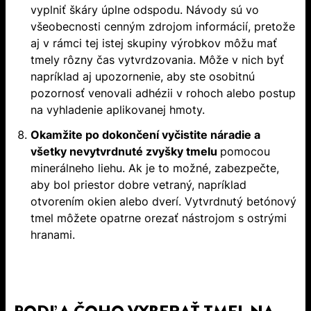
vyplniť škáry úplne odspodu. Návody sú vo
všeobecnosti cenným zdrojom informácií, pretože
aj v rámci tej istej skupiny výrobkov môžu mať
tmely rôzny čas vytvrdzovania. Môže v nich byť
napríklad aj upozornenie, aby ste osobitnú
pozornosť venovali adhézii v rohoch alebo postup
na vyhladenie aplikovanej hmoty.
Okamžite po dokončení vyčistite náradie a
všetky nevytvrdnuté zvyšky tmelu
pomocou
minerálneho liehu. Ak je to možné, zabezpečte,
aby bol priestor dobre vetraný, napríklad
otvorením okien alebo dverí. Vytvrdnutý betónový
tmel môžete opatrne orezať nástrojom s ostrými
hranami.