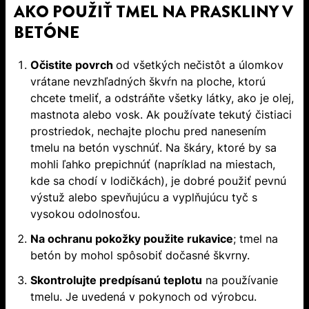
AKO POUŽIŤ TMEL NA PRASKLINY V
BETÓNE
Očistite povrch
od všetkých nečistôt a úlomkov
vrátane nevzhľadných škvŕn na ploche, ktorú
chcete tmeliť, a odstráňte všetky látky, ako je olej,
mastnota alebo vosk. Ak používate tekutý čistiaci
prostriedok, nechajte plochu pred nanesením
tmelu na betón vyschnúť. Na škáry, ktoré by sa
mohli ľahko prepichnúť (napríklad na miestach,
kde sa chodí v lodičkách), je dobré použiť pevnú
výstuž alebo spevňujúcu a vyplňujúcu tyč s
vysokou odolnosťou.
Na ochranu pokožky použite rukavice
; tmel na
betón by mohol spôsobiť dočasné škvrny.
Skontrolujte predpísanú teplotu
na používanie
tmelu. Je uvedená v pokynoch od výrobcu.