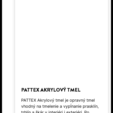
PATTEX AKRYLOVÝ TMEL
PATTEX Akrylový tmel je opravný tmel
vhodný na tmelenie a vypĺnanie prasklín,
trhlín a škár v interiéri i exteriéri. Po