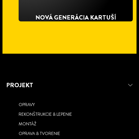
NOVÁ GENERÁCIA KARTUŠÍ
PROJEKT
OPRAVY
REKONŠTRUKCIE & LEPENIE
FIX & REMOVE
PU LEPIDLO PATTEX 6V1
MONTÁŽ
UNIKÁTNA PU PENA ŠETRNÁ K
OPRAVA & TVORENIE
ONE FOR ALL JEDNOTKA NA
PRÍRODE