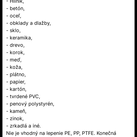
- Hliník,
- betón,
- oceľ,
- obklady a dlažby,
- sklo,
- keramika,
- drevo,
- korok,
- meď,
- koža,
- plátno,
- papier,
- kartón,
- tvrdené PVC,
- penový polystyrén,
- kameň,
- zinok,
- zrkadlá a iné.
Nie je vhodný na lepenie PE, PP, PTFE. Konečná