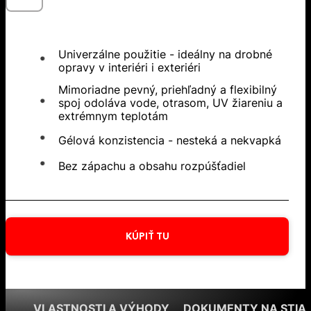
Univerzálne použitie - ideálny na drobné
opravy v interiéri i exteriéri
Mimoriadne pevný, priehľadný a flexibilný
spoj odoláva vode, otrasom, UV žiareniu a
extrémnym teplotám
Gélová konzistencia - nesteká a nekvapká
Bez zápachu a obsahu rozpúšťadiel
KÚPIŤ TU
VLASTNOSTI A VÝHODY
DOKUMENTY NA STIA