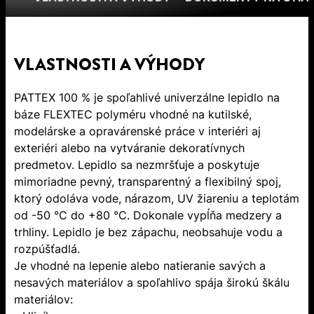
VLASTNOSTI A VÝHODY
PATTEX 100 % je spoľahlivé univerzálne lepidlo na
báze FLEXTEC polyméru vhodné na kutilské,
modelárske a opravárenské práce v interiéri aj
exteriéri alebo na vytváranie dekoratívnych
predmetov. Lepidlo sa nezmršťuje a poskytuje
mimoriadne pevný, transparentný a flexibilný spoj,
ktorý odoláva vode, nárazom, UV žiareniu a teplotám
od -50 °C do +80 °C. Dokonale vypĺňa medzery a
trhliny. Lepidlo je bez zápachu, neobsahuje vodu a
rozpúšťadlá.
Je vhodné na lepenie alebo natieranie savých a
nesavých materiálov a spoľahlivo spája širokú škálu
materiálov: