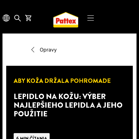
Opravy
ABY KOŽA DRŽALA POHROMADE
LEPIDLO NA KOŽU: VÝBER
NAJLEPŠIEHO LEPIDLA A JEHO
POUŽITIE
6 MIN ČÍTANIA