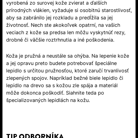
vyrobená zo surovej kože zvierat a ďalších
prírodných vlákien, vyžaduje si osobitnú starostlivosť,
aby sa zabránilo jej rozkladu a predĺžila sa jej
životnosť. Nech ste akokoľvek opatrní, na vašich
veciach z kože sa predsa len môžu vyskytnúť rezy,
drobné či väčšie roztrhnutia a iné poškodenia.
Koža je pružná a neustále sa ohýba. Na lepenie kože
a jej opravu preto budete potrebovať špeciálne
lepidlo s určitou pružnosťou, ktoré zaručí trvanlivosť
zlepených spojov. Napríklad bežné biele lepidlo či
lepidlo na drevo sa s kožou zle spája a materiál
môže dokonca poškodiť. Siahnite teda po
špecializovaných lepidlách na kožu.
TIP ODBORNÍKA