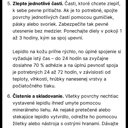
Zlepte jednotlivé časti.
Časti, ktoré chcete zlepiť,
k sebe pevne pritlačte. Ak je to potrebné, spojte
povrchy jednotlivých častí pomocou gumičiek,
pásky alebo svoriek. Zabezpečíte tak pevné
utesnenie bez medzier. Ponechajte diely v pokoji 1
až 3 hodiny, kým sa spoj upevní.
Lepidlo na kožu priľne rýchlo, no úplné spojenie si
vyžaduje istý čas – do 24 hodín sa zvyčajne
dosiahne 70 % adhézie a na úplnú pevnosť spoja
je potrebných 24 až 72 hodín, v závislosti od
teploty, vlhkosti, hrúbky nanesenej vrstvy a
počiatočného tlaku.
Čistenie a skladovanie.
Všetky povrchy nechtiac
vystavené lepidlu ihneď umyte pomocou
minerálneho liehu. Ak nejaké pretečené alebo
stekajúce lepidlo vytvrdlo, odrežte ho pomocou
žiletky alebo nástroja s ostrými hranami. Dávajte