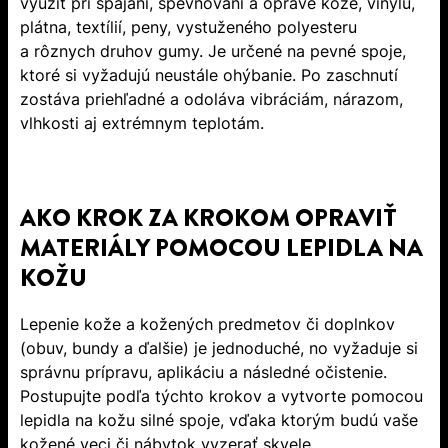
využiť pri spájaní, spevňovaní a oprave kože, vinylu,
plátna, textílií, peny, vystuženého polyesteru
a rôznych druhov gumy. Je určené na pevné spoje,
ktoré si vyžadujú neustále ohýbanie. Po zaschnutí
zostáva priehľadné a odoláva vibráciám, nárazom,
vlhkosti aj extrémnym teplotám.
AKO KROK ZA KROKOM OPRAVIŤ
MATERIÁLY POMOCOU LEPIDLA NA
KOŽU
Lepenie kože a kožených predmetov či doplnkov
(obuv, bundy a ďalšie) je jednoduché, no vyžaduje si
správnu prípravu, aplikáciu a následné očistenie.
Postupujte podľa týchto krokov a vytvorte pomocou
lepidla na kožu silné spoje, vďaka ktorým budú vaše
kožené veci či nábytok vyzerať skvele.