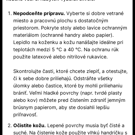
Nepodceňte prípravu.
Vyberte si dobre vetrané
miesto a pracovnú plochu s dostatočným
priestorom. Pokryte stoly alebo lavice ochranným
materiálom (ochranné handry alebo papier).
Lepidlo na koženku a kožu nanášajte ideálne pri
teplotách medzi 5 °C a 40 °C. Na ochranu rúk
použite latexové alebo nitrilové rukavice.
Skontrolujte časti, ktoré chcete zlepiť, a otestujte,
či k sebe dobre priliehajú. Odstráňte všetky
úlomky alebo častice, ktoré by mohli priliehaniu
brániť. Veľmi hladké povrchy (napr. tvrdé plasty
alebo kov) môžete pred čistením zdrsniť jemným
brúsnym papierom, aby ste dosiahli lepšiu
priľnavosť.
Očistite kožu.
Lepené povrchy musia byť čisté a
suché. Na čistenie kože použite vlhkú handričku s