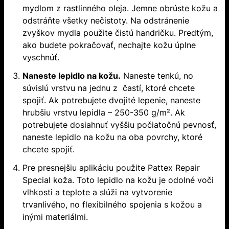
mydlom z rastlinného oleja. Jemne obrúste kožu a
odstráňte všetky nečistoty. Na odstránenie
zvyškov mydla použite čistú handričku. Predtým,
ako budete pokračovať, nechajte kožu úplne
vyschnúť.
Naneste lepidlo na kožu.
Naneste tenkú, no
súvislú vrstvu na jednu z častí, ktoré chcete
spojiť. Ak potrebujete dvojité lepenie, naneste
hrubšiu vrstvu lepidla – 250-350 g/m². Ak
potrebujete dosiahnuť vyššiu počiatočnú pevnosť,
naneste lepidlo na kožu na oba povrchy, ktoré
chcete spojiť.
Pre presnejšiu aplikáciu použite Pattex Repair
Special koža. Toto lepidlo na kožu je odolné voči
vlhkosti a teplote a slúži na vytvorenie
trvanlivého, no flexibilného spojenia s kožou a
inými materiálmi.