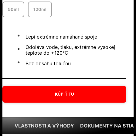
50ml
120ml
Lepí extrémne namáhané spoje
Odoláva vode, tlaku, extrémne vysokej
teplote do +120°C
Bez obsahu toluénu
KÚPIŤ TU
VLASTNOSTI A VÝHODY
DOKUMENTY NA STIA