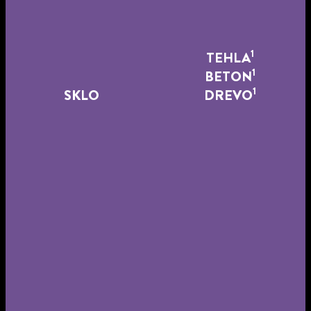
1
TEHLA
1
BETON
1
SKLO
DREVO