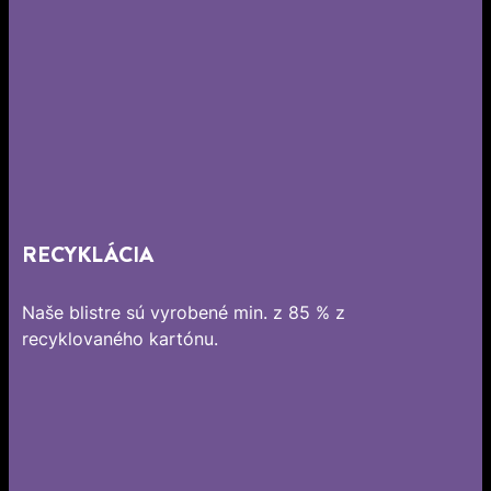
RECYKLÁCIA
Naše blistre sú vyrobené min. z 85 % z
recyklovaného kartónu.