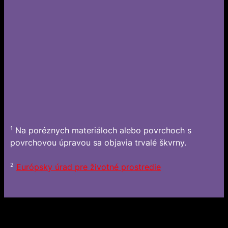
1
Na poréznych materiáloch alebo povrchoch s
povrchovou úpravou sa objavia trvalé škvrny.
2
Európsky úrad pre životné prostredie