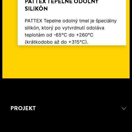
PATTEX TEPELNE ODOLNÝ
SILIKÓN
PATTEX Tepelne odolný tmel je špeciálny
silikón, ktorý po vytvrdnutí odoláva
teplotám od -65°C do +260°C
(krátkodobo až do +315°C).
PROJEKT