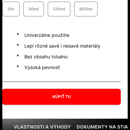
5ltr
50ml
120ml
800ml
Univerzálne použitie
Lepí rôzné savé i nesavé materiály
Bez obsahu toluénu
Vysoká pevnosť
KÚPIŤ TU
VLASTNOSTI A VÝHODY
DOKUMENTY NA STIA