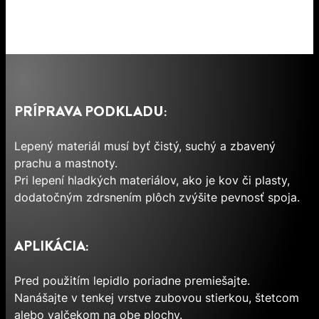
PRÍPRAVA PODKLADU:
Lepený materiál musí byť čistý, suchý a zbavený
prachu a mastnoty.
Pri lepení hladkých materiálov, ako je kov či plasty,
dodatočným zdrsnením plôch zvýšite pevnosť spoja.
APLIKÁCIA:
Pred použitím lepidlo poriadne premiešajte.
Nanášajte v tenkej vrstve zubovou stierkou, štetcom
alebo valčekom na obe plochy.