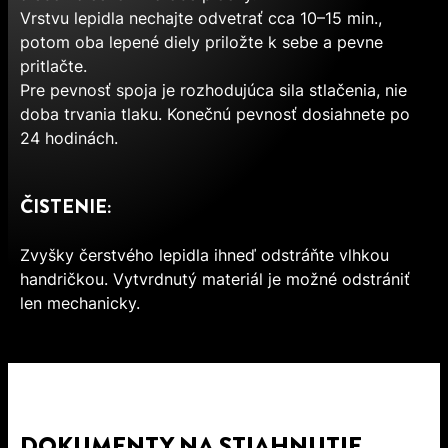
Vrstvu lepidla nechajte odvetrať cca 10–15 min.,
potom oba lepené diely priložte k sebe a pevne
pritlačte.
Pre pevnosť spoja je rozhodujúca sila stlačenia, nie
doba trvania tlaku. Konečnú pevnosť dosiahnete po
24 hodinách.
ČISTENIE:
Zvyšky čerstvého lepidla ihneď odstráňte vlhkou
handričkou. Vytvrdnutý materiál je možné odstrániť
len mechanicky.
DOKUMENTY NA STIAHNUTIE