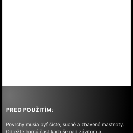
PRED POUŽITÍM:
Povrchy musia byť čisté, suché a zbavené mastnoty.
Odrežte hornú časť kartuše nad závitom a