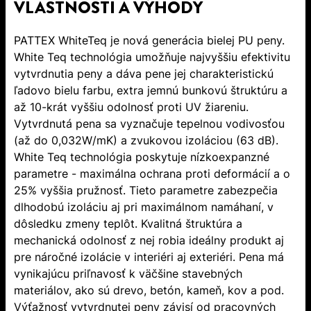
VLASTNOSTI A VÝHODY
PATTEX WhiteTeq je nová generácia bielej PU peny.
White Teq technológia umožňuje najvyššiu efektivitu
vytvrdnutia peny a dáva pene jej charakteristickú
ľadovo bielu farbu, extra jemnú bunkovú štruktúru a
až 10-krát vyššiu odolnosť proti UV žiareniu.
Vytvrdnutá pena sa vyznačuje tepelnou vodivosťou
(až do 0,032W/mK) a zvukovou izoláciou (63 dB).
White Teq technológia poskytuje nízkoexpanzné
parametre - maximálna ochrana proti deformácií a o
25% vyššia pružnosť. Tieto parametre zabezpečia
dlhodobú izoláciu aj pri maximálnom namáhaní, v
dôsledku zmeny teplôt. Kvalitná štruktúra a
mechanická odolnosť z nej robia ideálny produkt aj
pre náročné izolácie v interiéri aj exteriéri. Pena má
vynikajúcu priľnavosť k väčšine stavebných
materiálov, ako sú drevo, betón, kameň, kov a pod.
Výťažnosť vytvrdnutej peny závisí od pracovných