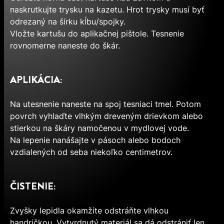
naskrutkujte trysku na kazetu. Hrot trysky musí byť
odrezaný na šírku kĺbu/spojky.
Vložte kartušu do aplikačnej pištole. Tesnenie
rovnomerne naneste do škár.
APLIKÁCIA:
Na utesnenie naneste na spoj tesniaci tmel. Potom
povrch vyhlaďte vlhkým dreveným drievkom alebo
stierkou na škáry namočenou v mydlovej vode.
Na lepenie nanášajte v pásoch alebo bodoch
vzdialených od seba niekoľko centimetrov.
ČISTENIE:
Zvyšky lepidla okamžite odstráňte vlhkou
handričkou. Vytvrdnutý materiál sa dá odstrániť len