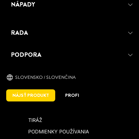
NÁPADY
RADA
PATTEX 100 %
PATTEX 100 % je univerzálne flexibilné
PODPORA
lepidlo vhodné na široké spektrum
materiálov a lepenie v interiéri i exteriéri.
SLOVENSKO / SLOVENČINA
NÁJSŤ PRODUKT
PROFI
TIRÁŽ
PODMIENKY POUŽÍVANIA