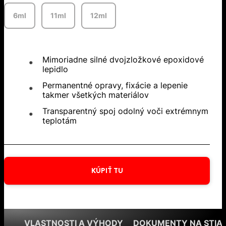
6ml
11ml
12ml
Mimoriadne silné dvojzložkové epoxidové
lepidlo
Permanentné opravy, fixácie a lepenie
takmer všetkých materiálov
Transparentný spoj odolný voči extrémnym
teplotám
KÚPIŤ TU
VLASTNOSTI A VÝHODY
DOKUMENTY NA STIA