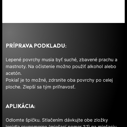
PRÍPRAVA PODKLADU:
Lepené povrchy musia byť suché, zbavené prachu a
mastnoty. Na očistenie možno použiť alkohol alebo
acetón.
Pokiaľ je to možné, zdrsnite oba povrchy po celej
ploche. Zlepší sa tým priľnavosť.
APLIKÁCIA:
Odlomte špičku. Stlačením dávkujte obe zložky
lepidla rovnomerne (miešací pomer 1:1) na miešaciu