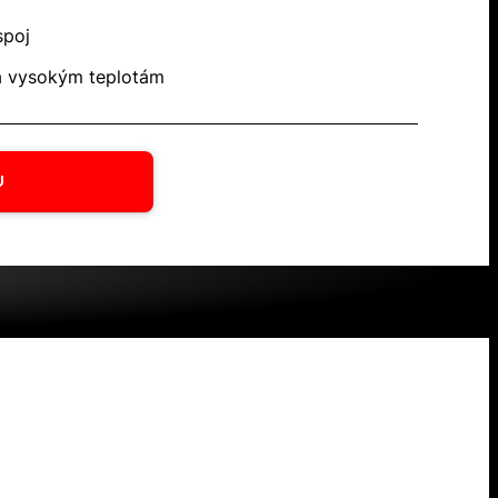
spoj
a vysokým teplotám
U