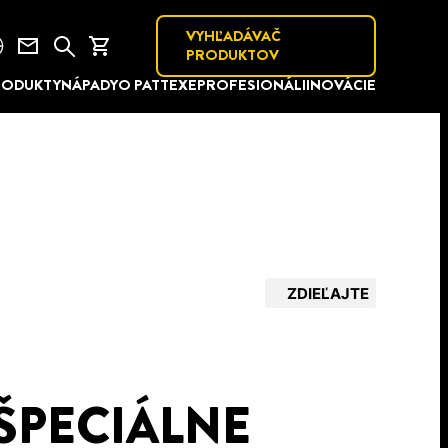
VYHĽADÁVAČ
PRODUKTOV
RODUKTY
NÁPADY
O PATTEXE
PROFESIONÁLI
INOVÁCIE
ZDIEĽAJTE
 ŠPECIÁLNE