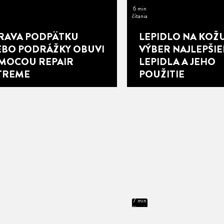
6 min
čítania
RAVA PODPÄTKU
LEPIDLO NA KOŽU
EBO PODRÁŽKY OBUVI
VÝBER NAJLEPŠI
MOCOU REPAIR
LEPIDLA A JEHO
TREME
POUŽITIE
7 min
čítania
8 min
čítania
6 min