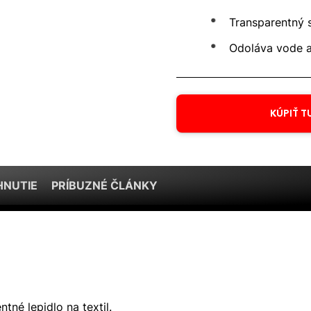
Transparentný 
Odoláva vode 
KÚPIŤ T
HNUTIE
PRÍBUZNÉ ČLÁNKY
tné lepidlo na textil.