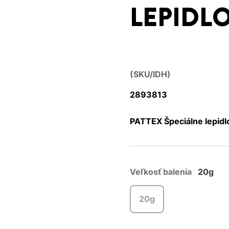
LEPIDLO
(SKU/IDH)
2893813
PATTEX Špeciálne lepidlo
Veľkosť balenia
20g
20g