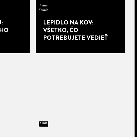
7 min
čítania
:
LEPIDLO NA KOV:
EHO
VŠETKO, ČO
POTREBUJETE VEDIEŤ
5 min
čítania
9 min
čítania
9 min