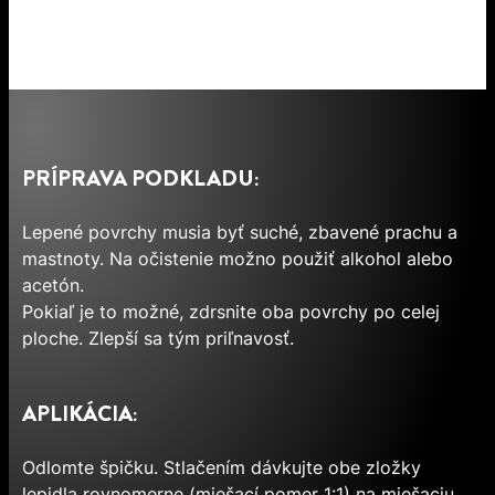
PRÍPRAVA PODKLADU:
Lepené povrchy musia byť suché, zbavené prachu a
mastnoty. Na očistenie možno použiť alkohol alebo
acetón.
Pokiaľ je to možné, zdrsnite oba povrchy po celej
ploche. Zlepší sa tým priľnavosť.
APLIKÁCIA:
Odlomte špičku. Stlačením dávkujte obe zložky
lepidla rovnomerne (miešací pomer 1:1) na miešaciu