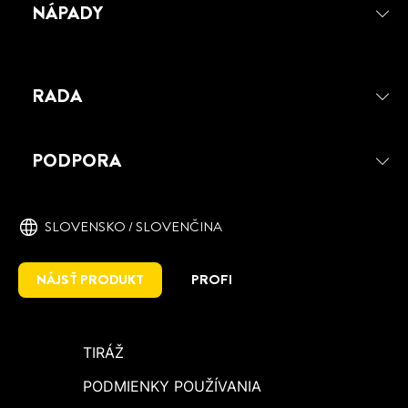
NÁPADY
RADA
PATTEX 100 %
PATTEX 100 % je univerzálne flexibilné
PODPORA
lepidlo vhodné na široké spektrum
materiálov a lepenie v interiéri i exteriéri.
SLOVENSKO / SLOVENČINA
NÁJSŤ PRODUKT
PROFI
TIRÁŽ
PODMIENKY POUŽÍVANIA