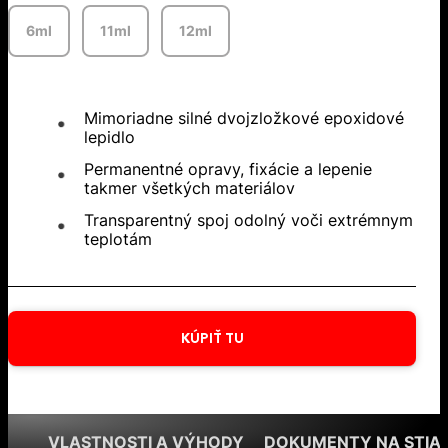
6ml
11ml
12ml
Mimoriadne silné dvojzložkové epoxidové
lepidlo
Permanentné opravy, fixácie a lepenie
takmer všetkých materiálov
Transparentný spoj odolný voči extrémnym
teplotám
KÚPIŤ TU
VLASTNOSTI A VÝHODY
DOKUMENTY NA STIA