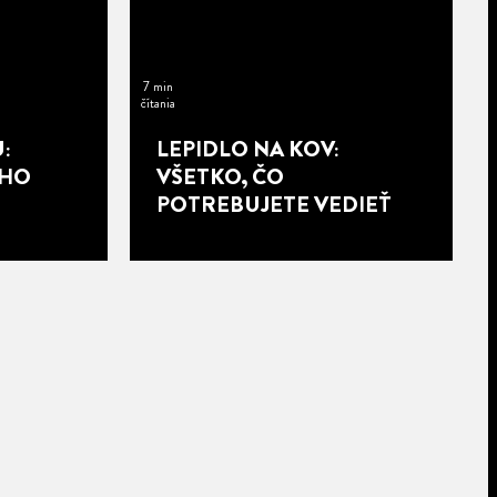
7 min
čítania
:
LEPIDLO NA KOV:
EHO
VŠETKO, ČO
POTREBUJETE VEDIEŤ