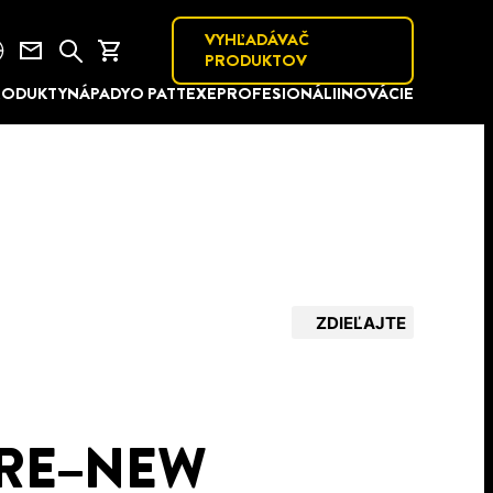
VYHĽADÁVAČ
PRODUKTOV
RODUKTY
NÁPADY
O PATTEXE
PROFESIONÁLI
INOVÁCIE
ZDIEĽAJTE
 RE–NEW