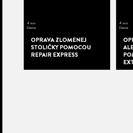
4 min
4 min
čítania
čítania
OPRAVA ZLOMENEJ
OP
STOLIČKY POMOCOU
AL
REPAIR EXPRESS
PO
EX