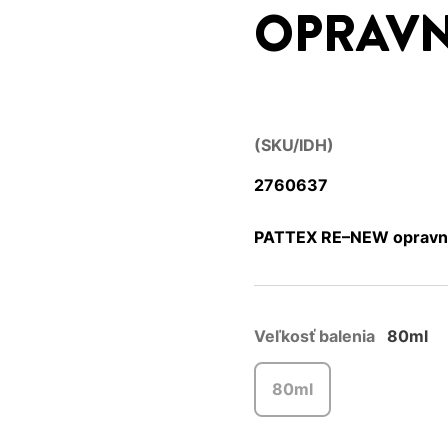
OPRAVN
(SKU/IDH)
2760637
PATTEX RE–NEW opravný 
Veľkosť balenia
80ml
80ml