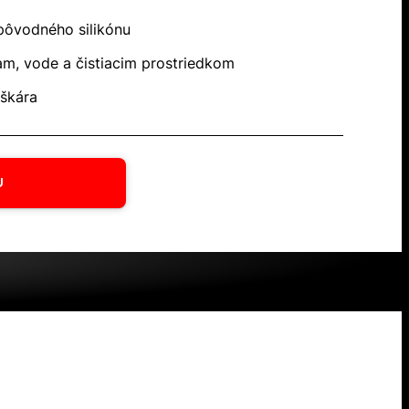
pôvodného silikónu
am, vode a čistiacim prostriedkom
 škára
U