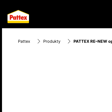
Pattex
Produkty
PATTEX RE–NEW opr