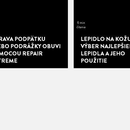
6 min
čítania
RAVA PODPÄTKU
LEPIDLO NA KOŽU
EBO PODRÁŽKY OBUVI
VÝBER NAJLEPŠI
MOCOU REPAIR
LEPIDLA A JEHO
TREME
POUŽITIE