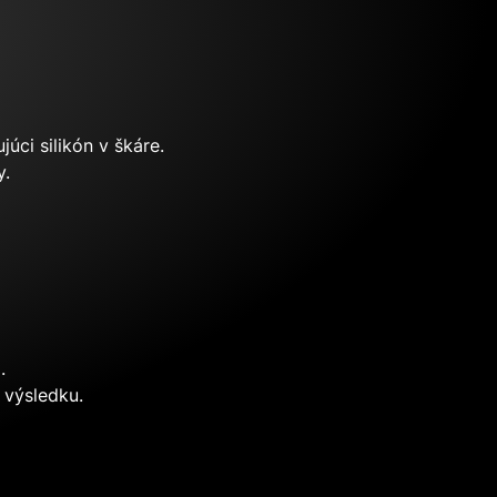
úci silikón v škáre.
y.
.
 výsledku.