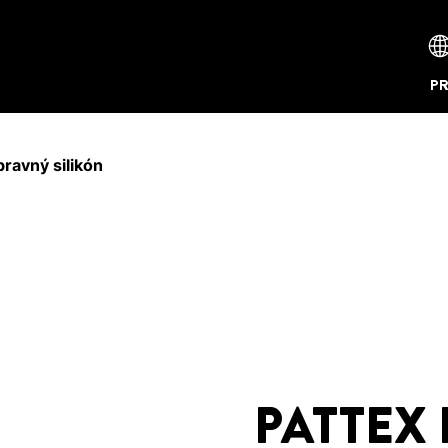
P
avný silikón
PATTEX