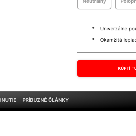
Neutrálny
Polopr
Univerzálne pou
Okamžitá lepiac
KÚPIŤ T
HNUTIE
PRÍBUZNÉ ČLÁNKY