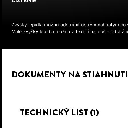
ČISTENIE:
Zvyšky lepidla možno odstrániť ostrým nahriatym no
Malé zvyšky lepidla možno z textílií najlepšie odstrán
DOKUMENTY NA STIAHNUTI
TECHNICKÝ LIST
(1)