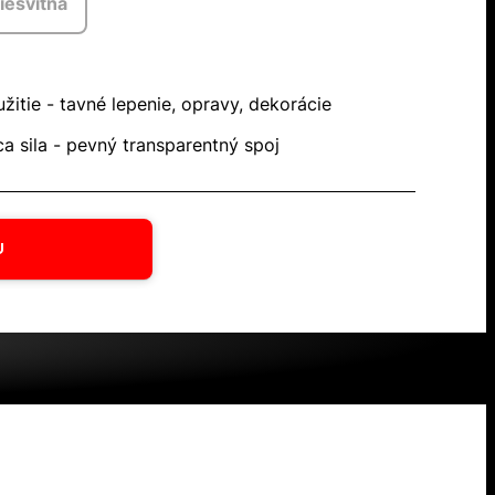
iesvitná
žitie - tavné lepenie, opravy, dekorácie
a sila - pevný transparentný spoj
U