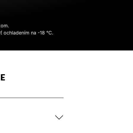
žom.
iť ochladením na -18 °C.
E