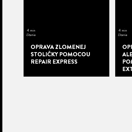
4 min
4 min
čítania
čítania
OPRAVA ZLOMENEJ
OP
STOLIČKY POMOCOU
AL
REPAIR EXPRESS
PO
EX