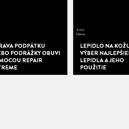
6 min
čítania
RAVA PODPÄTKU
LEPIDLO NA KOŽU
EBO PODRÁŽKY OBUVI
VÝBER NAJLEPŠI
MOCOU REPAIR
LEPIDLA A JEHO
TREME
POUŽITIE