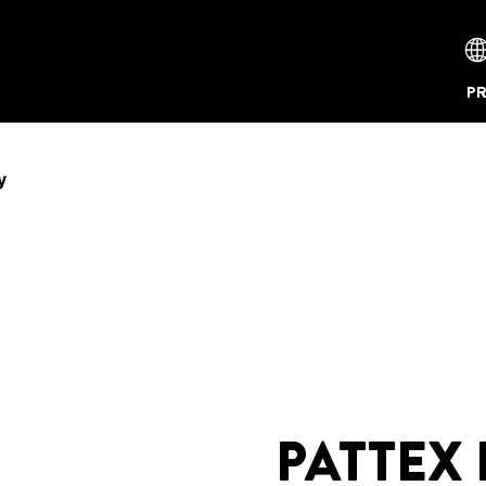
P
y
PATTEX