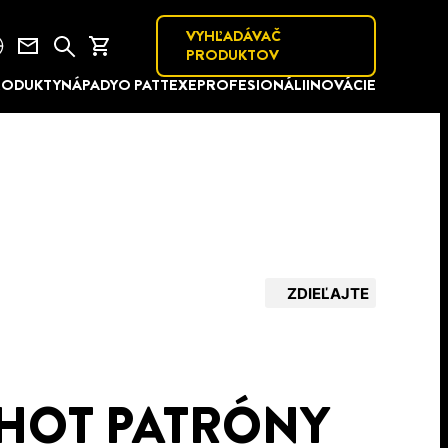
VYHĽADÁVAČ
PRODUKTOV
RODUKTY
NÁPADY
O PATTEXE
PROFESIONÁLI
INOVÁCIE
ZDIEĽAJTE
 HOT PATRÓNY