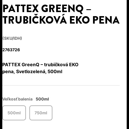
PATTEX GREENQ –
TRUBIČKOVÁ EKO PENA
(SKU/IDH)
2763726
PATTEX GreenQ – trubičková EKO
pena, Svetlozelená, 500ml
Veľkosť balenia
500ml
500ml
750ml