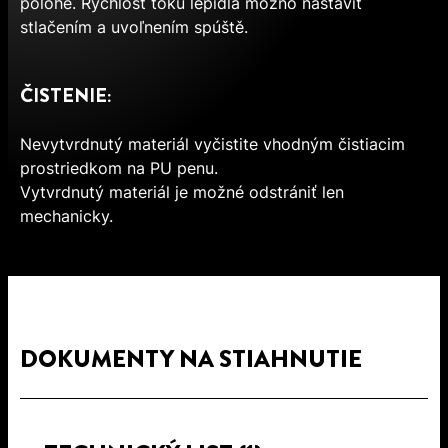
polohe. Rýchlosť toku lepidla možno nastaviť
stlačením a uvoľnením spúště.
ČISTENIE:
Nevytvrdnutý materiál vyčistite vhodným čistiacim
prostriedkom na PU penu.
Vytvrdnutý materiál je možné odstrániť len
mechanicky.
DOKUMENTY NA STIAHNUTIE