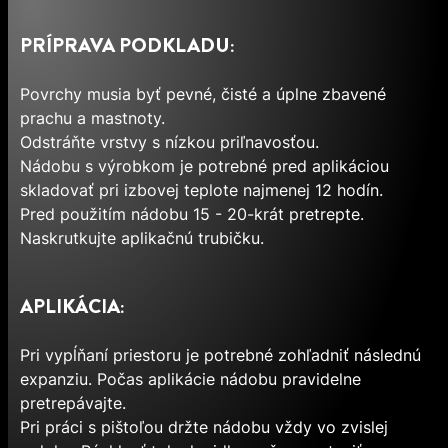
PRÍPRAVA PODKLADU:
Povrchy musia byť pevné, čisté a úplne zbavené
prachu a mastnoty.
Odstráňte vrstvy s nízkou priľnavosťou.
Nádobu s výrobkom je potrebné pred aplikáciou
skladovať pri izbovej teplote najmenej 12 hodín.
Pred použitím nádobu 15 - 20-krát pretrepte.
Naskrutkujte aplikačnú trubičku.
APLIKÁCIA:
Pri vypĺňaní priestoru je potrebné zohľadniť následnú
expanziu. Počas aplikácie nádobu pravidelne
pretrepávajte.
Pri práci s pištoľou držte nádobu vždy vo zvislej