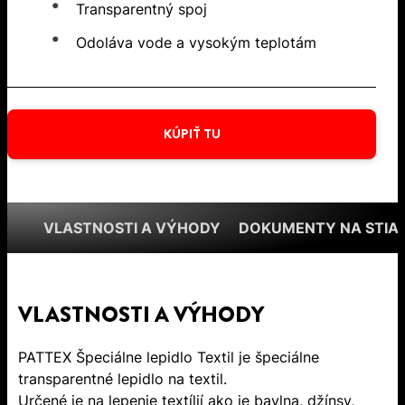
Transparentný spoj
Odoláva vode a vysokým teplotám
KÚPIŤ TU
VLASTNOSTI A VÝHODY
DOKUMENTY NA STIA
VLASTNOSTI A VÝHODY
PATTEX Špeciálne lepidlo Textil je špeciálne
transparentné lepidlo na textil.
Určené je na lepenie textílií ako je bavlna, džínsy,