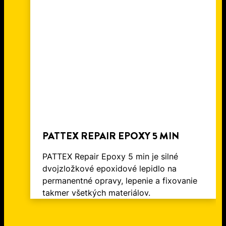
PROSTRIEDKY, KTORÉ FUNGUJÚ
LÍŠT
AKO ODSTRAŇOVAČ LEPIDLA
PATTEX REPAIR EPOXY 5 MIN
PATTEX Repair Epoxy 5 min je silné
dvojzložkové epoxidové lepidlo na
permanentné opravy, lepenie a fixovanie
takmer všetkých materiálov.