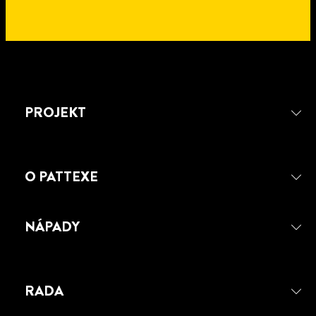
PROJEKT
O PATTEXE
NÁPADY
PATTEX REPAIR EXPRESS
RADA
PATTEX 100 %
PATTEX Repair Express univerzálna