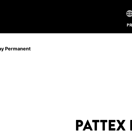
P
ay Permanent
PATTEX