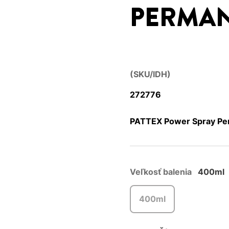
PERMA
(SKU/IDH)
272776
PATTEX Power Spray Per
Veľkosť balenia
400ml
400ml