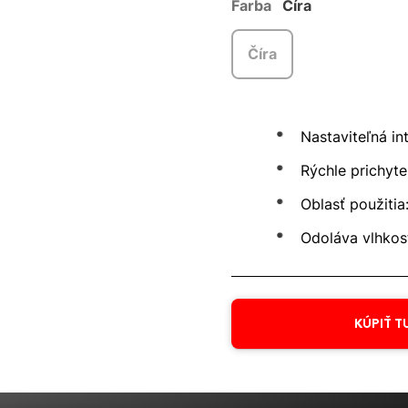
Farba
Číra
Číra
Nastaviteľná in
Rýchle prichyte
Oblasť použitia
Odoláva vlhkost
KÚPIŤ T