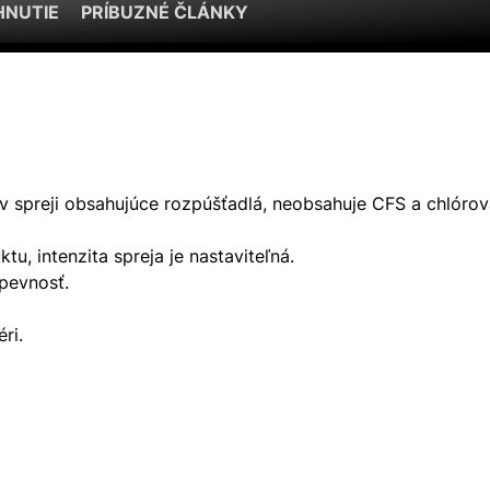
HNUTIE
PRÍBUZNÉ ČLÁNKY
v spreji obsahujúce rozpúšťadlá, neobsahuje CFS a chlóro
u, intenzita spreja je nastaviteľná.
 pevnosť.
ri.