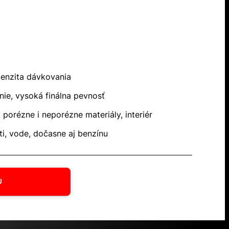
tenzita dávkovania
nie, vysoká finálna pevnosť
: porézne i neporézne materiály, interiér
i, vode, dočasne aj benzínu
U