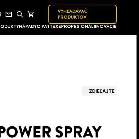
VYHĽADÁVAČ
PRODUKTOV
RODUKTY
NÁPADY
O PATTEXE
PROFESIONÁLI
INOVÁCIE
ZDIEĽAJTE
 POWER SPRAY