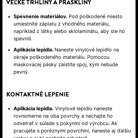
VEĽKÉ TRHLINY A PRASKLINY
Spevnenie materiálov.
Pod poškodené miesto
umiestnite záplatu z vhodného materiálu,
napríklad z látky alebo sklolaminátu, aby ste ho
spevnili.
Aplikácia lepidla.
Naneste vinylové lepidlo na
okraje poškodeného materiálu. Pomocou
maskovacej pásky zaistite spoj, kým nebude
pevný.
KONTAKTNÉ LEPENIE
Aplikácia lepidla.
Vinylové lepidlo naneste
rovnomerne na oba povrchy a nechajte ho
odvetrať v súlade s pokynmi od výrobcu. Ak
pracujete s poréznymi povrchmi, naneste aj ďalšiu
vrstvu a aj tú nechajte odvetrať.