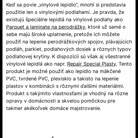
Keď sa povie „vinylové lepidlo“, mnohí si predstavia
použitie len s vinylovými podlahami. Je pravda, že
existujú špeciálne lepidlá na vinylové podlahy ako
Parquet a laminate na perodrážky
, ktoré už samé o
sebe majú široké uplatnenie, pretože ich môžete
použiť na lepenie perodrážkových spojov, plávajúcich
podláh, parkiet, podlahových dosiek a rôznych typov
podlahovej krytiny. K dispozícii sú však aj všestranné
vinylové lepidlá ako napr.
Repair Special Plasty
. Tento
produkt je možné použiť ako lepidlo na mäkčené
PVC, tvrdené PVC, plexisklo a takisto na lepenie
plastov v kombinácii s rôznymi ďalšími materiálmi.
Produkt s takýmito vlastnosťami je vhodný na rôzne
opravy v domácnosti a skvelou pomôckou pre
takmer akékoľvek domáce majstrovanie.