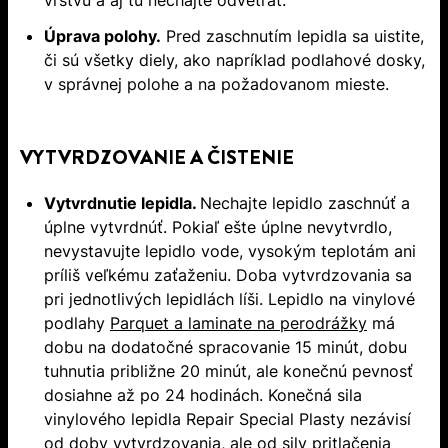
Úprava polohy.
Pred zaschnutím lepidla sa uistite,
či sú všetky diely, ako napríklad podlahové dosky,
v správnej polohe a na požadovanom mieste.
VYTVRDZOVANIE A ČISTENIE
Vytvrdnutie lepidla.
Nechajte lepidlo zaschnúť a
úplne vytvrdnúť. Pokiaľ ešte úplne nevytvrdlo,
nevystavujte lepidlo vode, vysokým teplotám ani
príliš veľkému zaťaženiu. Doba vytvrdzovania sa
pri jednotlivých lepidlách líši. Lepidlo na vinylové
podlahy
Parquet a laminate na perodrážky
má
dobu na dodatočné spracovanie 15 minút, dobu
tuhnutia približne 20 minút, ale konečnú pevnosť
dosiahne až po 24 hodinách. Konečná sila
vinylového lepidla Repair Special Plasty nezávisí
od doby vytvrdzovania, ale od sily pritlačenia