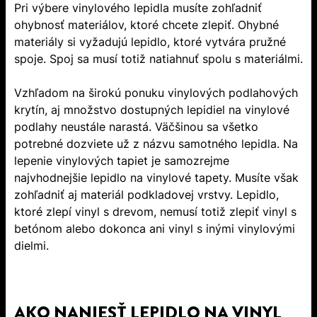
Pri výbere vinylového lepidla musíte zohľadniť
ohybnosť materiálov, ktoré chcete zlepiť. Ohybné
materiály si vyžadujú lepidlo, ktoré vytvára pružné
spoje. Spoj sa musí totiž natiahnuť spolu s materiálmi.
Vzhľadom na širokú ponuku vinylových podlahových
krytín, aj množstvo dostupných lepidiel na vinylové
podlahy neustále narastá. Väčšinou sa všetko
potrebné dozviete už z názvu samotného lepidla. Na
lepenie vinylových tapiet je samozrejme
najvhodnejšie lepidlo na vinylové tapety. Musíte však
zohľadniť aj materiál podkladovej vrstvy. Lepidlo,
ktoré zlepí vinyl s drevom, nemusí totiž zlepiť vinyl s
betónom alebo dokonca ani vinyl s inými vinylovými
dielmi.
AKO NANIESŤ LEPIDLO NA VINYL